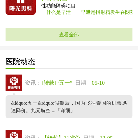
性功能障碍项目
什么是早泄 早泄是指射精发生在阴茎进入
查看全部
医院动态
资讯：
[转载]“五一”
日期：
05-10
&ldquo;五一&rdquo;假期后，国内飞往泰国的机票迅
速降价。九元航空 ...
「详细」
资讯：
【转载】31省份
日期：
12-05