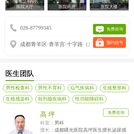
医院大厅
医院药房
医院大楼
028-87799345
免费咨询
预约挂号
成都青羊区·青羊宫·十字路（来院请提前网上预
医生团队
男性检查科
男性不育科
疝气疾病科
生殖整形科
生殖感染科
前列腺疾病科
性功能障碍科
免费咨询
高 坪
科室：
男科
擅长：
成都曙光医院高坪医生擅长泌尿感