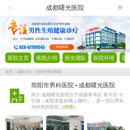
成都曙光医院
医院主页
医院介绍
医生团队
医院环境
医
首页
>
成都分站
>
简阳市男科医院
简阳市男科医院 • 成都曙光医院
简介:成都曙光医院位于成都青羊区·青羊宫·十
字路（来院请提前网上预约），是一所以男科
为特色的医院...
[详情]