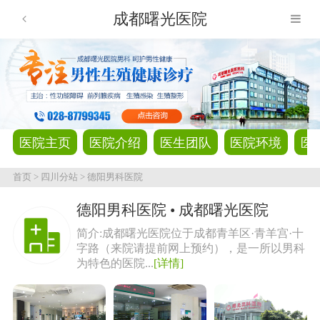
成都曙光医院
医院主页
医院介绍
医生团队
医院环境
医
首页
>
四川分站
>
德阳男科医院
德阳男科医院 • 成都曙光医院
简介:成都曙光医院位于成都青羊区·青羊宫·十
字路（来院请提前网上预约），是一所以男科
为特色的医院...
[详情]