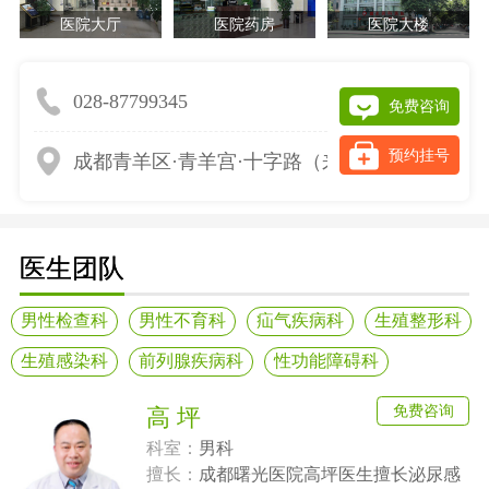
医院大厅
医院药房
医院大楼
028-87799345
免费咨询
预约挂号
成都青羊区·青羊宫·十字路（来院请提前网上预
医生团队
男性检查科
男性不育科
疝气疾病科
生殖整形科
生殖感染科
前列腺疾病科
性功能障碍科
免费咨询
高 坪
科室：
男科
擅长：
成都曙光医院高坪医生擅长泌尿感