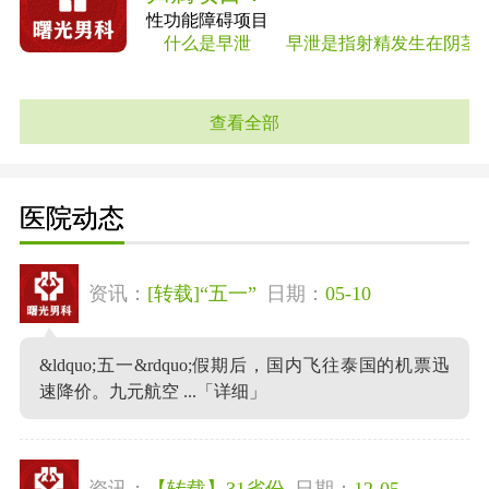
性功能障碍项目
什么是早泄 早泄是指射精发生在阴茎进入
查看全部
医院动态
资讯：
[转载]“五一”
日期：
05-10
&ldquo;五一&rdquo;假期后，国内飞往泰国的机票迅
速降价。九元航空 ...
「详细」
资讯：
【转载】31省份
日期：
12-05