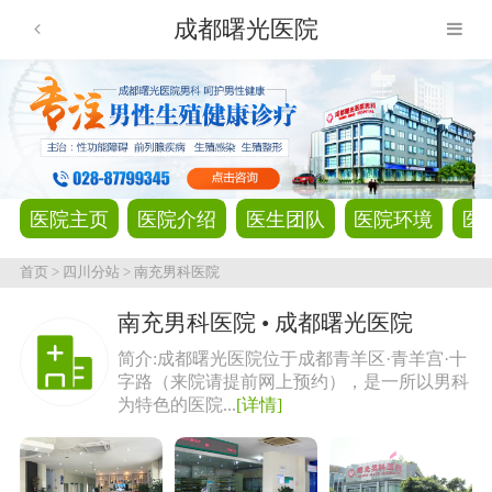
成都曙光医院
医院主页
医院介绍
医生团队
医院环境
医
首页
>
四川分站
>
南充男科医院
南充男科医院 • 成都曙光医院
简介:成都曙光医院位于成都青羊区·青羊宫·十
字路（来院请提前网上预约），是一所以男科
为特色的医院...
[详情]