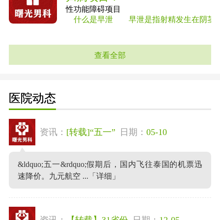
性功能障碍项目
什么是早泄 早泄是指射精发生在阴茎进入
查看全部
医院动态
资讯：
[转载]“五一”
日期：
05-10
&ldquo;五一&rdquo;假期后，国内飞往泰国的机票迅
速降价。九元航空 ...
「详细」
资讯：
【转载】31省份
日期：
12-05