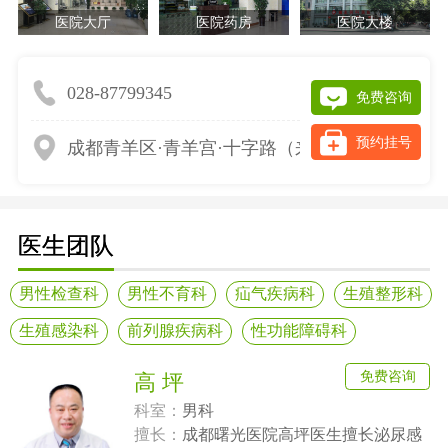
医院大厅
医院药房
医院大楼
028-87799345
免费咨询
预约挂号
成都青羊区·青羊宫·十字路（来院请提前网上预
医生团队
男性检查科
男性不育科
疝气疾病科
生殖整形科
生殖感染科
前列腺疾病科
性功能障碍科
免费咨询
高 坪
科室：
男科
擅长：
成都曙光医院高坪医生擅长泌尿感